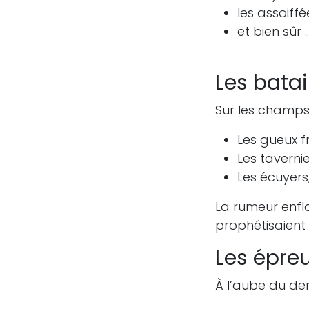
les assoiff
et bien sûr 
Les bata
Sur les champs 
Les gueux f
Les tavernie
Les écuyers,
La rumeur enfla
prophétisaient 
Les épre
À l’aube du dern