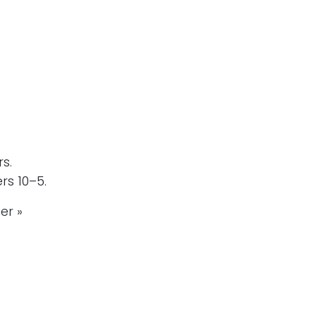
s.
rs 10–5.
er »