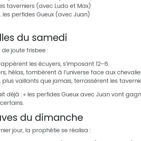
ées taverniers (avec Ludo et Max)
... les perfides Gueux (avec Juan)
illes du samedi
de joute frisbee :
rappèrent les écuyers, s’imposant 12–6.
rs, hélas, tombèrent à l’universe face aux chevalier
 plus vaillants que jamais, terrassèrent les tavernie
it déjà : « les perfides Gueux avec Juan vont gagn
certains.
uves du dimanche
ier jour, la prophétie se réalisa :