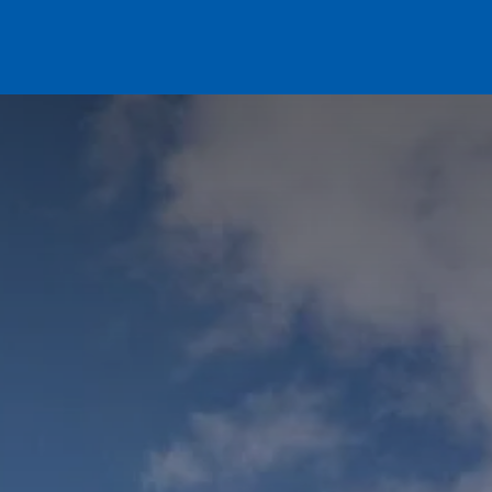
am !
Infos pratiques
Actualités
Soutenez le club !
DR2 