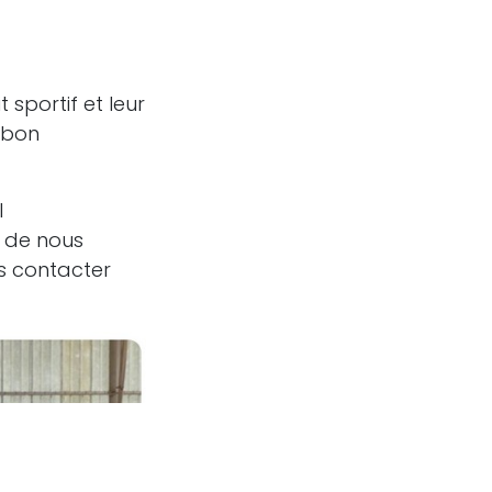
 sportif et leur
e bon
l
e de nous
us contacter
Généré par
- Créer un
site web gratuit