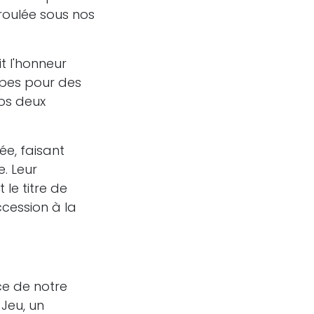
éroulée sous nos
it l'honneur
ipes pour des
nos deux
ée, faisant
. Leur
 le titre de
cession à la
ce de notre
 Jeu, un