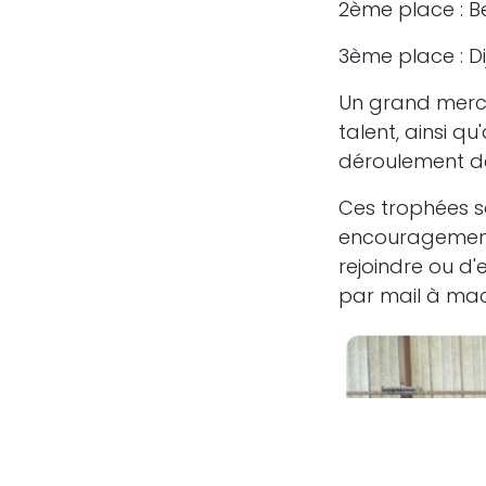
2ème place : Be
3ème place : Di
Un grand merci 
talent, ainsi qu
déroulement de
Ces trophées s
encouragement 
rejoindre ou d'
par mail à ma
Copyright © Mâcon Ultimate Frisbee