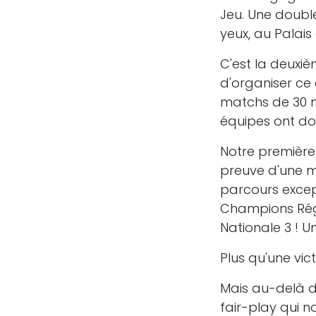
Jeu. Une double
yeux, au Palai
C'est la deuxièm
d'organiser ce
matchs de 30 mi
équipes ont do
Notre première 
preuve d'une ma
parcours except
Champions Régi
Nationale 3 ! U
Plus qu'une vict
Mais au-delà d
fair-play qui no