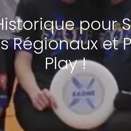
istorique pour 
Régionaux et Pr
Play !