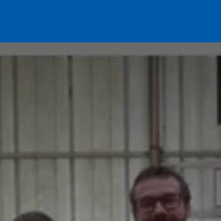
am !
Infos pratiques
Actualités
Soutenez le club !
DR2 