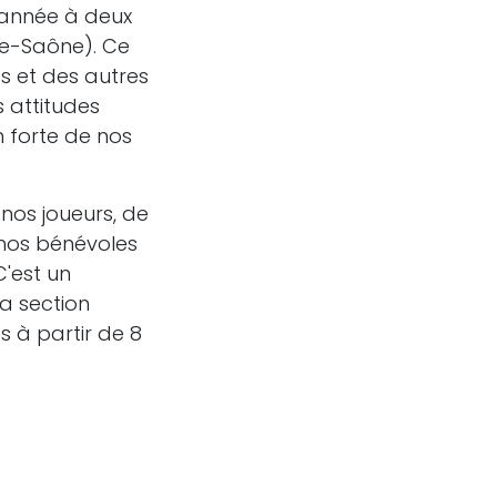
e année à deux
te-Saône). Ce
es et des autres
s attitudes
on forte de nos
 nos joueurs, de
e nos bénévoles
'est un
sa section
 à partir de 8