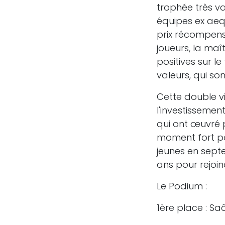
trophée très va
équipes ex aeq
prix récompense
joueurs, la maî
positives sur le
valeurs, qui so
Cette double vi
l'investissemen
qui ont œuvré 
moment fort pou
jeunes en sept
ans pour rejoin
Le Podium :
1ère place : Sa