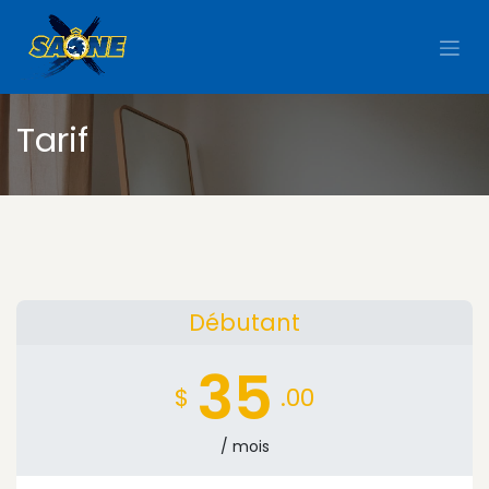
Se rendre au contenu
Tarif
Débutant
35
$
.00
/ mois